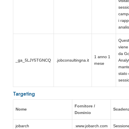
visitat
sessi
camp
i rapp
analisi
Quest
viene 
da Go
1 anno 1
_ga_5LJY5TGNCQ
.jobconsultingna.it
Analy
mese
mante
stato 
sessi
Targeting
Fornitore /
Nome
Scaden
Dominio
jobarch
.www.jobarch.com
Session