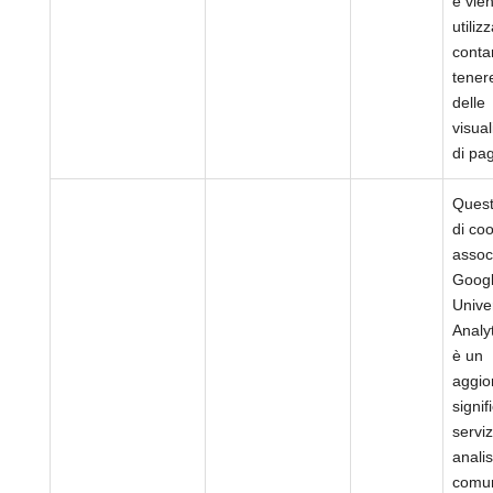
e vie
utiliz
conta
tener
delle
visual
di pa
Ques
di co
assoc
Goog
Unive
Analy
è un
aggio
signif
serviz
analis
comu