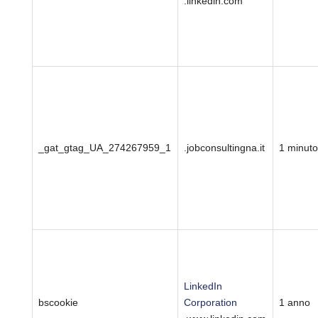
.linkedin.com
_gat_gtag_UA_274267959_1
.jobconsultingna.it
1 minuto
LinkedIn
bscookie
Corporation
1 anno