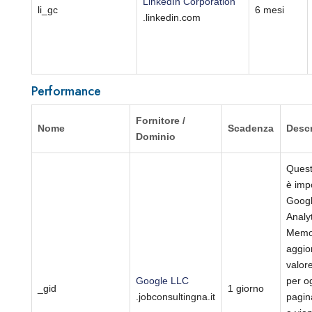
LinkedIn Corporation
li_gc
6 mesi
.linkedin.com
Performance
Fornitore /
Nome
Scadenza
Descr
Dominio
Quest
è imp
Goog
Analyt
Memo
aggio
valor
Google LLC
per o
_gid
1 giorno
.jobconsultingna.it
pagina