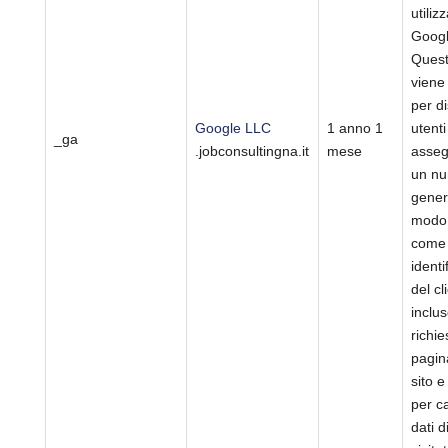
utiliz
Googl
Quest
viene 
per d
Google LLC
1 anno 1
utenti
_ga
.jobconsultingna.it
mese
asse
un n
gener
modo
come
identi
del cl
inclus
richie
pagin
sito e
per ca
dati d